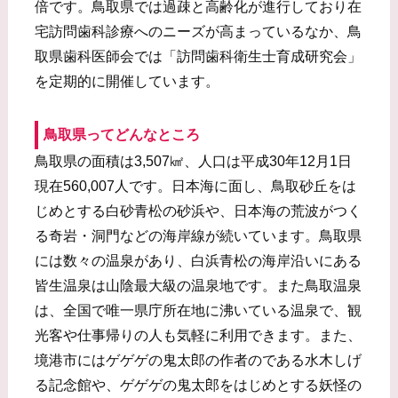
倍です。鳥取県では過疎と高齢化が進行しており在
宅訪問歯科診療へのニーズが高まっているなか、鳥
取県歯科医師会では「訪問歯科衛生士育成研究会」
を定期的に開催しています。
鳥取県ってどんなところ
鳥取県の面積は3,507㎢、人口は平成30年12月1日
現在560,007人です。日本海に面し、鳥取砂丘をは
じめとする白砂青松の砂浜や、日本海の荒波がつく
る奇岩・洞門などの海岸線が続いています。鳥取県
には数々の温泉があり、白浜青松の海岸沿いにある
皆生温泉は山陰最大級の温泉地です。また鳥取温泉
は、全国で唯一県庁所在地に沸いている温泉で、観
光客や仕事帰りの人も気軽に利用できます。また、
境港市にはゲゲゲの鬼太郎の作者のである水木しげ
る記念館や、ゲゲゲの鬼太郎をはじめとする妖怪の