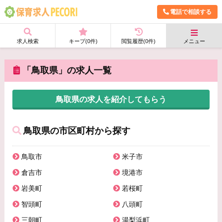
電話で相談する
求人検索
キープ(
0
件)
閲覧履歴(
0
件)
メニュー
「鳥取県」の求人一覧
鳥取県の求人を紹介してもらう
鳥取県の市区町村から探す
鳥取市
米子市
倉吉市
境港市
岩美町
若桜町
智頭町
八頭町
三朝町
湯梨浜町