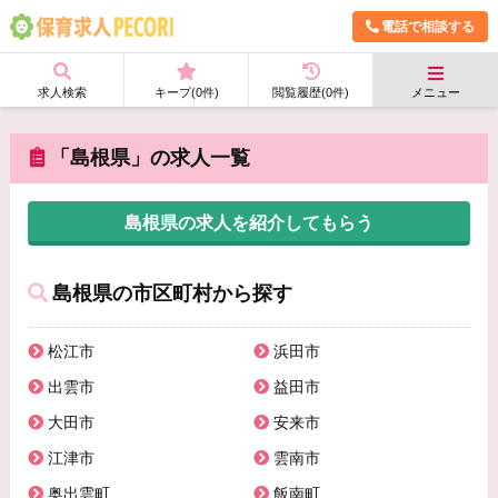
電話で相談する
求人検索
キープ(
0
件)
閲覧履歴(
0
件)
メニュー
「島根県」の求人一覧
島根県の求人を紹介してもらう
島根県の市区町村から探す
松江市
浜田市
出雲市
益田市
大田市
安来市
江津市
雲南市
奥出雲町
飯南町