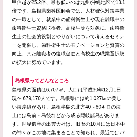
甲信越が25.2倍、最も低いのは九州/沖縄地区で13.1
倍です。島根県歯科医師会では、人材確保対策事業
の一環として、就業中の歯科衛生士や現在離職中の
歯科衛生士資格取得者、高校生等を対象に、歯科衛
生士の社会的役割とやりがいについて考えるセミナ
ーを開催し、歯科衛生士のモチベーションと資質の
向上、また離職者の復職促進と高校生の職業選択肢
の拡大に努めています。
島根県ってどんなところ
島根県の面積は6,707㎢、人口は平成30年12月1日
現在 679,170人です。島根県には約1,027㎞の美し
い海岸線があり、島根半島の北方40～80キロの海
上には島前・島後などから成る隠岐諸島がありま
す。世界遺産の出雲大社は、旧暦の10月には日本中
の神々がこの地に集まることで知られ、最近ではパ